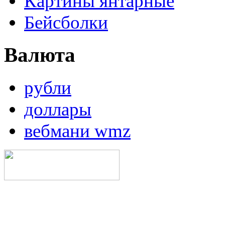
Картины янтарные
Бейсболки
Валюта
рубли
доллары
вебмани wmz