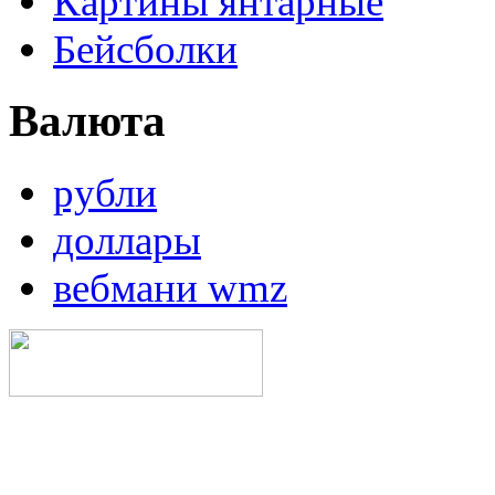
Картины янтарные
Бейсболки
Валюта
рубли
доллары
вебмани wmz