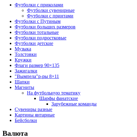
Футболки с приколами
Футболки сувенирные
Футболки с принтами
Футболки с Путиным
Футболки больших размеров
Футболки тотальные
Футболки подростковые
Футболки детские
Музыка
Толстовки
Кружки
Флаги размер 90×135
Зажигалки
"Вымпела"р-ры 8×11
Шапки
Магниты
На футбольную тематику
Шарфы фанатские
Зарубежные команды
Сувениры разные
Картины янтарные
Бейсболки
Валюта