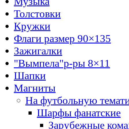
Музыка
Толстовки
Кружки
Флаги размер 90×135
Зажигалки
"Вымпела"р-ры 8×11
Шапки
Магниты
На футбольную темат
Шарфы фанатские
Зарубежные ком