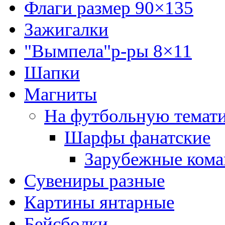
Флаги размер 90×135
Зажигалки
"Вымпела"р-ры 8×11
Шапки
Магниты
На футбольную темат
Шарфы фанатские
Зарубежные ком
Сувениры разные
Картины янтарные
Бейсболки