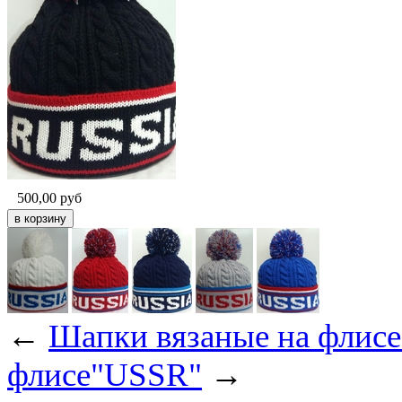
500,00
руб
←
Шапки вязаные на фли
флисе"USSR"
→